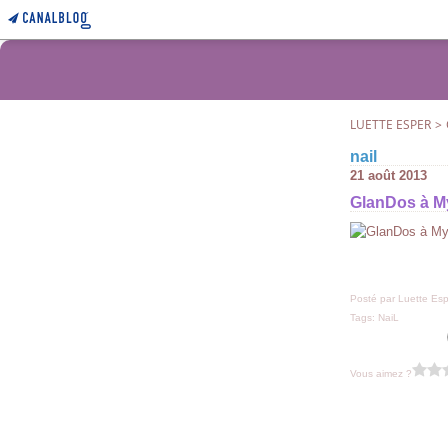
LUETTE ESPER
>
nail
21 août 2013
GlanDos à 
Posté par Luette Esp
Tags:
NaiL
Vous aimez ?