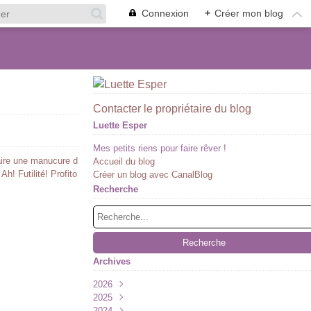
Connexion
+
Créer mon blog
Contacter le propriétaire du blog
Luette Esper
Mes petits riens pour faire rêver !
faire une manucure d
Accueil du blog
Ah! Futilité! Profito
Créer un blog avec CanalBlog
Recherche
Archives
2026
2025
Juillet
(1)
2024
Juin
Décembre
(1)
(2)