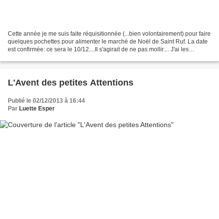
Cette année je me suis faite réquisitionnée (...bien volontairement) pour faire
quelques pochettes pour alimenter le marché de Noël de Saint Ruf. La date
est confirmée: ce sera le 10/12....Il s'agirait de ne pas mollir.... J'ai les
fournitures...bientôt...
L'Avent des petites Attentions
Publié le 02/12/2013 à 16:44
Par
Luette Esper