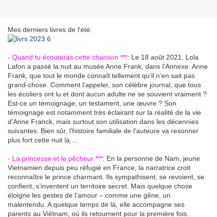
Mes derniers livres de l'été:
- Quand tu écouteras cette chanson ***
:
Le 18 août 2021, Lola
Lafon a passé la nuit au musée Anne Frank, dans l’Annexe. Anne
Frank, que tout le monde connaît tellement qu’il n’en sait pas
grand-chose. Comment l’appeler, son célèbre journal, que tous
les écoliers ont lu et dont aucun adulte ne se souvient vraiment ?
Est-ce un témoignage, un testament, une œuvre ? Son
témoignage est notamment très éclairant sur la réalité de la vie
d'Anne Franck, mais surtout son utilisation dans les décennies
suivantes. Bien sûr, l'histoire familiale de l'auteure va resonner
plus fort cette nuit là....
- La princesse et le pêcheur ***
:
En la personne de Nam, jeune
Vietnamien depuis peu réfugié en France, la narratrice croit
reconnaître le prince charmant. Ils sympathisent, se revoient, se
confient, s’inventent un territoire secret. Mais quelque chose
éloigne les gestes de l’amour – comme une gêne, un
malentendu.
A quelque temps de là, elle accompagne ses
parents au Viêtnam, où ils retournent pour la première fois.