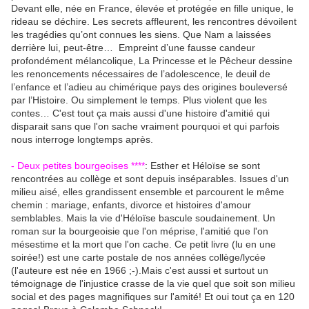
Devant elle, née en France, élevée et protégée en fille unique, le
rideau se déchire. Les secrets affleurent, les rencontres dévoilent
les tragédies qu’ont connues les siens. Que Nam a laissées
derrière lui, peut-être…
Empreint d’une fausse candeur
profondément mélancolique, La Princesse et le Pêcheur dessine
les renoncements nécessaires de l’adolescence, le deuil de
l’enfance et l’adieu au chimérique pays des origines bouleversé
par l’Histoire. Ou simplement le temps. Plus violent que les
contes… C'est tout ça mais aussi d'une histoire d'amitié qui
disparait sans que l'on sache vraiment pourquoi et qui parfois
nous interroge longtemps après.
- Deux petites bourgeoises ****
:
Esther et Héloïse se sont
rencontrées au collège et sont depuis inséparables. Issues d'un
milieu aisé, elles grandissent ensemble et parcourent le même
chemin : mariage, enfants, divorce et histoires d'amour
semblables. Mais la vie d'Héloïse bascule soudainement. Un
roman sur la bourgeoisie que l'on méprise, l'amitié que l'on
mésestime et la mort que l'on cache. Ce petit livre (lu en une
soirée!) est une carte postale de nos années collège/lycée
(l'auteure est née en 1966 ;-).Mais c'est aussi et surtout un
témoignage de l'injustice crasse de la vie quel que soit son milieu
social et des pages magnifiques sur l'amité! Et oui tout ça en 120