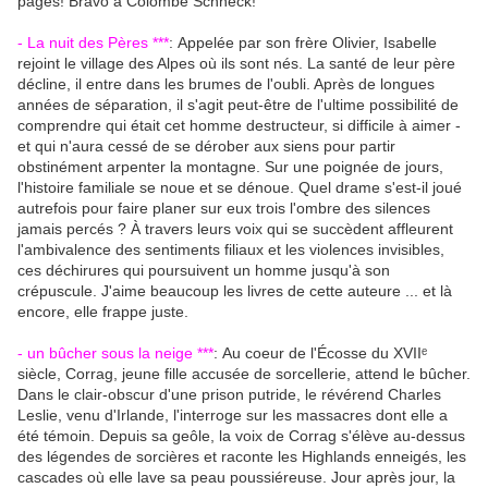
pages! Bravo à Colombe Schneck!
- La nuit des Pères ***
:
Appelée par son frère Olivier, Isabelle
rejoint le village des Alpes où ils sont nés. La santé de leur père
décline, il entre dans les brumes de l'oubli. Après de longues
années de séparation, il s'agit peut-être de l'ultime possibilité de
comprendre qui était cet homme destructeur, si difficile à aimer -
et qui n'aura cessé de se dérober aux siens pour partir
obstinément arpenter la montagne. Sur une poignée de jours,
l'histoire familiale se noue et se dénoue. Quel drame s'est-il joué
autrefois pour faire planer sur eux trois l'ombre des silences
jamais percés ? À travers leurs voix qui se succèdent affleurent
l'ambivalence des sentiments filiaux et les violences invisibles,
ces déchirures qui poursuivent un homme jusqu'à son
crépuscule. J'aime beaucoup les livres de cette auteure ... et là
encore, elle frappe juste.
- un bûcher sous la neige ***
:
Au coeur de l'Écosse du XVIIᵉ
siècle, Corrag, jeune fille accusée de sorcellerie, attend le bûcher.
Dans le clair-obscur d'une prison putride, le révérend Charles
Leslie, venu d'Irlande, l'interroge sur les massacres dont elle a
été témoin. Depuis sa geôle, la voix de Corrag s'élève au-dessus
des légendes de sorcières et raconte les Highlands enneigés, les
cascades où elle lave sa peau poussiéreuse. Jour après jour, la