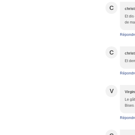
C
chris
Et dis 
de man
Répondr
C
chris
Et dema
Répondr
V
Virgin
Le gât
Bises 
Répondr