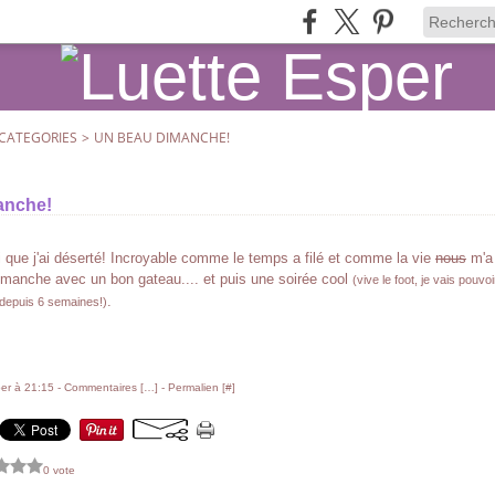
CATEGORIES
>
UN BEAU DIMANCHE!
anche!
que j'ai déserté! Incroyable comme le temps a filé et comme la vie
nous
m'a 
imanche avec un bon gateau.... et puis une soirée cool
(vive le foot, je vais pouvo
.
 depuis 6 semaines!)
er à 21:15 -
Commentaires [
…
]
- Permalien [
#
]
0 vote