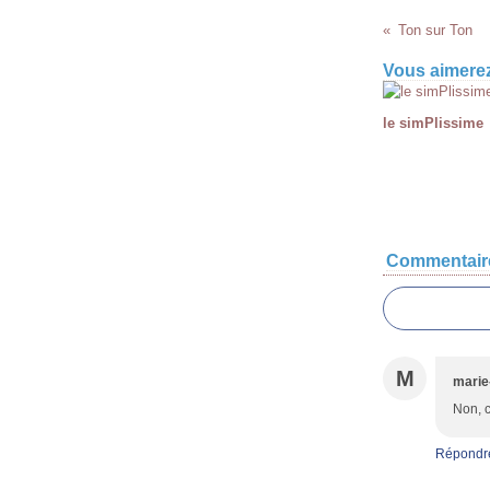
Ton sur Ton
Vous aimerez
le simPlissime
Commentair
M
marie
Non, c
Répondr