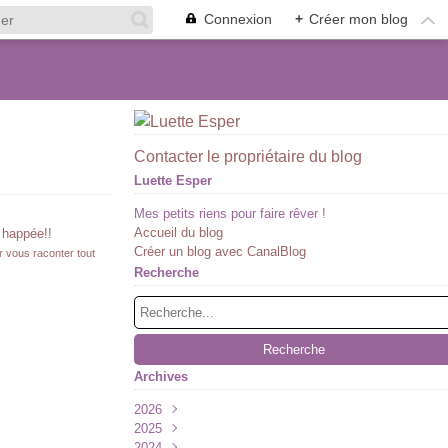
Connexion
+
Créer mon blog
Contacter le propriétaire du blog
Luette Esper
Mes petits riens pour faire rêver !
Accueil du blog
happée!!
Créer un blog avec CanalBlog
ir vous raconter tout
Recherche
Archives
2026
2025
Juillet
(1)
2024
Juin
Décembre
(1)
(2)