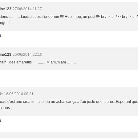
tine123
27/06/2014 11:27
donc ............ faudrait pas s'endormir !!!! Hop , hop, un post !!!<br /> <br /> <br /> <b
ger !!!!
e
tine123
25/06/2014 22:10
in , des amarettis .............. Miam,miam ..........
e
ie
16/06/2014 08:31
eau c'est une création à toi ou un achat car ça a l'air juste une tuerie...Espérant qu
à tous.
e