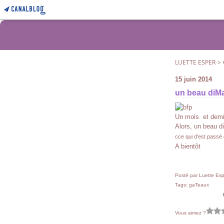
LUETTE ESPER
>
15 juin 2014
un beau diM
Un mois et demi 
Alors, un beau d
cce qui d'est passé
A bientôt
Posté par Luette Esp
Tags:
gaTeaux
Vous aimez ?