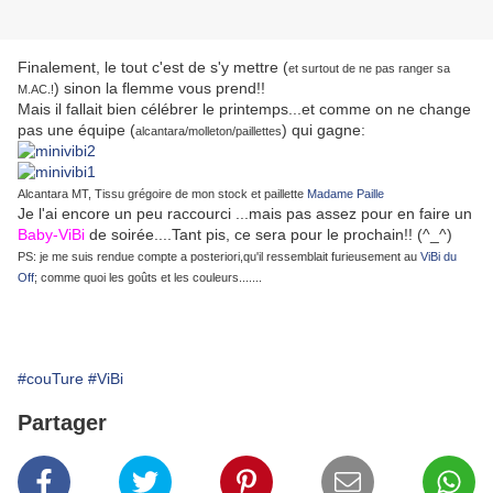
Finalement, le tout c'est de s'y mettre (
et surtout de ne pas ranger sa
) sinon la flemme vous prend!!
M.AC.!
Mais il fallait bien célébrer le printemps...et comme on ne change
pas une équipe (
) qui gagne:
alcantara/molleton/paillettes
Alcantara MT, Tissu grégoire de mon stock et paillette
Madame Paille
Je l'ai encore un peu raccourci ...mais pas assez pour en faire un
Baby-ViBi
de soirée....Tant pis, ce sera pour le prochain!! (^_^)
PS: je me suis rendue compte a posteriori,qu'il ressemblait furieusement au
ViBi du
Off
; comme quoi les goûts et les couleurs.......
#couTure
#ViBi
Partager