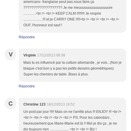
americano- franglaise peut pas nous faire ça
??????????????????? Je me meuuuuuuuuuuuuuuure
..............<br /> <br /> KEEP CALM !!!!!!!!! Je respire
......................!!! et je CARRY ONE !!!!!<br /> <br /> <br /> <br />
OUF, l'honneur est sauf !
Répondre
V
Virginie
17/12/2013 08:38
Mais tu es influencé par la culture allemande , je vois...(Non je
blaque c'est bon y a pas les petits dessins géométriques)
Super les chemins de table. Bises à plus.
Répondre
C
Christine 123
16/12/2013 16:52
Un post par jour !!!!! Mais on ne t'arrête plus !!! ENJOY !!! <br />
<br /> <br /> <br /> <br /> <br /> PS: Pour les calendars ,
heureusement que Marie-Marie est là !! Moi je dis ça , je ne
dis toujours rien ...................... <br /> <br /> Biz !