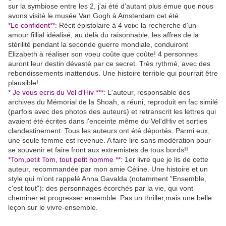
sur la symbiose entre les 2, j'ai été d'autant plus émue que nous
avons visité le musée Van Gogh à Amsterdam cet été.
*Le confident**
: Récit épistolaire à 4 voix: la recherche d'un
amour fillial idéalisé, au delà du raisonnable, les affres de la
stérilité pendant la seconde guerre mondiale, conduiront
Elizabeth à réaliser son voeu coûte que coûte! 4 personnes
auront leur destin dévasté par ce secret. Très rythmé, avec des
rebondissements inattendus. Une histoire terrible qui pourrait être
plausible!
* Je vous ecris du Vel d'Hiv ***
: L'auteur, responsable des
archives du Mémorial de la Shoah, a réuni, reproduit en fac similé
(parfois avec des photos des auteurs) et retranscrit les lettres qui
avaient été écrites dans l'enceinte même du Vel'dHiv et sorties
clandestinement. Tous les auteurs ont été déportés. Parmi eux,
une seule femme est revenue. A faire lire sans modération pour
se souvenir et faire front aux extremistes de tous bords!!
*Tom,petit Tom, tout petit homme **
: 1er livre que je lis de cette
auteur, recommandée par mon amie Céline. Une histoire et un
style qui m'ont rappelé Anna Gavalda (notamment "Ensemble,
c'est tout"): des personnages écorchés par la vie, qui vont
cheminer et progresser ensemble. Pas un thriller,mais une belle
leçon sur le vivre-ensemble.