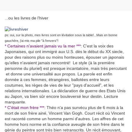
...ou les livres de l'hiver
ps: oui, sur la photo, mes livres sont en lévitation sous la table!...Mais en bonne
gauchère, j'ai mis ma pile "à l'envers"!
* Certaines n'avaient jamais vu la mer ***
: C'est la voix des
Japonaises, qui ont immigré aux U.S. dès le début du XX siecle,
pour des raisons plus ou moins honteuses, épouser un japonais
qu'elles n'avaient jamais rencontré! Le style (à la première
personne du pluriel) est presque incantatoire, mais très percutant
et donne une universalité aux propos. La parole est enfin
donnée à ces femmes, étrangères, ballotées entre leurs
coutumes, les règes de vies de leur "pays d'accueil", et les
relations internationales. La déclaration de guerre des Etats Unis
au Japon, va bien sûr encore bouleversé leur destin. Lecture
marquante.
* C'était mon frère ***
: Théo n'a pas survécu plus de 6 mois à la
mort de son frère ainé, Vincent Van Gogh. Court récit où Vincent
est raconté comme un homme parmi d'autres. Les affres de cet
homme hors norme et la confiance aveugle de son frère dans le
génie du peintre sont très bien retranscrits. Un récit émouvant,