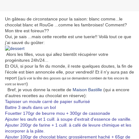
Un gâteau de circonstance pour la saison: blanc comme...le
chocolat blanc et RouGe ...comme les fambroises! Comment?
Mon titre est foireux??
Oui, je sais ...mais cette recette est une tuerie!! Voilà tout ce que
j'ai sauvé du goûter:
Alors les filles, vous qui allez bientôt récupérer votre
progénitures 24h/24...
Et OUi, si pour la fin du monde, il reste quelques doutes, la fin de
l'école est bien annoncée elle, pour vendredi! Et il n'y aura pas de
report (
qu'à voir la tête des gosses qui se demandent combien de fois encore ils
)
vont se lever!!
Bref, je vous donne la recette de
Maison Bastille
(qui a encore
d'autres recettes au chocolat en réserve):
Tapisser un moule carré de papier sulfurisé
Battre 3 œufs dans un bol
Fouetter 170gr de beurre mou + 300gr de cassonade
Ajouter les œufs et 1 cuill. à soupe d'extrait d'essence de vanille.
Ajouter 200gr de farine + 1 cuill. à café de levure chimique et les
incorporer à la pâte.
Ajouter 100gr de chocolat blanc grossièrement haché + 65gr de