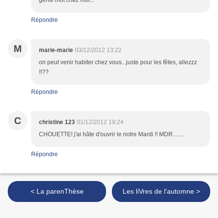
gentil mot chez moi...
Répondre
M
marie-marie
03/12/2012 13:22
on peut venir habiter chez vous...juste pour les fêtes, allezzz
!!??
Répondre
C
christine 123
01/12/2012 19:24
CHOUETTE! j'ai hâte d'ouvrir le notre Mardi !! MDR.......
Répondre
< La parenThèse
Les liVres de l'automne >