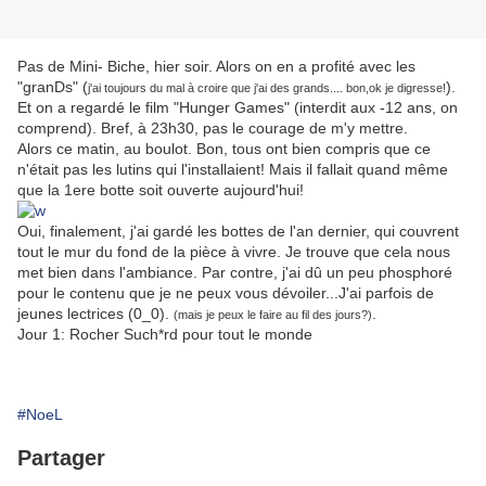
Pas de Mini- Biche, hier soir. Alors on en a profité avec les
"granDs" (
).
j'ai toujours du mal à croire que j'ai des grands.... bon,ok je digresse!
Et on a regardé le film "Hunger Games" (interdit aux -12 ans, on
comprend). Bref, à 23h30, pas le courage de m'y mettre.
Alors ce matin, au boulot. Bon, tous ont bien compris que ce
n'était pas les lutins qui l'installaient! Mais il fallait quand même
que la 1ere botte soit ouverte aujourd'hui!
Oui, finalement, j'ai gardé les bottes de l'an dernier, qui couvrent
tout le mur du fond de la pièce à vivre. Je trouve que cela nous
met bien dans l'ambiance. Par contre, j'ai dû un peu phosphoré
pour le contenu que je ne peux vous dévoiler...J'ai parfois de
jeunes lectrices (0_0).
.
(mais je peux le faire au fil des jours?)
Jour 1: Rocher Such*rd pour tout le monde
#NoeL
Partager