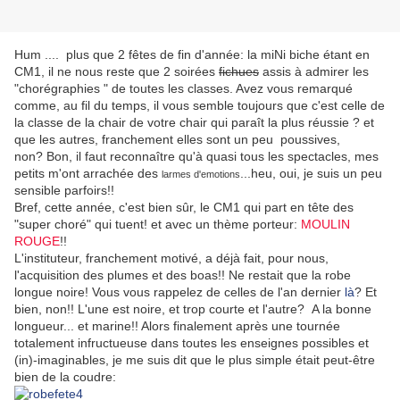
Hum .... plus que 2 fêtes de fin d'année: la miNi biche étant en
CM1, il ne nous reste que 2 soirées
fichues
assis à admirer les
"chorégraphies " de toutes les classes. Avez vous remarqué
comme, au fil du temps, il vous semble toujours que c'est celle de
la classe de la chair de votre chair qui paraît la plus réussie ? et
que les autres, franchement elles sont un peu poussives,
non? Bon, il faut reconnaître qu'à quasi tous les spectacles, mes
petits m'ont arrachée des
...heu, oui, je suis un peu
larmes d'emotions
sensible parfoirs!!
Bref, cette année, c'est bien sûr, le CM1 qui part en tête des
"super choré" qui tuent! et avec un thème porteur:
MOULIN
ROUGE
!!
L'instituteur, franchement motivé, a déjà fait, pour nous,
l'acquisition des plumes et des boas!! Ne restait que la robe
longue noire! Vous vous rappelez de celles de l'an dernier
là
? Et
bien, non!! L'une est noire, et trop courte et l'autre? A la bonne
longueur... et marine!! Alors finalement après une tournée
totalement infructueuse dans toutes les enseignes possibles et
(in)-imaginables, je me suis dit que le plus simple était peut-être
bien de la coudre: