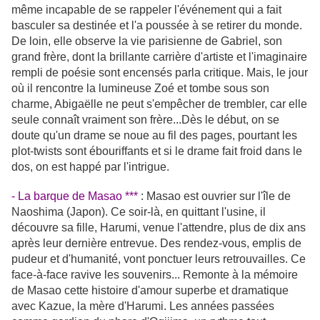
même incapable de se rappeler l'événement qui a fait
basculer sa destinée et l'a poussée à se retirer du monde.
De loin, elle observe la vie parisienne de Gabriel, son
grand frère, dont la brillante carrière d'artiste et l'imaginaire
rempli de poésie sont encensés parla critique. Mais, le jour
où il rencontre la lumineuse Zoé et tombe sous son
charme, Abigaëlle ne peut s'empêcher de trembler, car elle
seule connaît vraiment son frère...Dès le début, on se
doute qu'un drame se noue au fil des pages, pourtant les
plot-twists sont ébouriffants et si le drame fait froid dans le
dos, on est happé par l'intrigue.
- La barque de Masao ***
:
Masao est ouvrier sur l'île de
Naoshima (Japon). Ce soir-là, en quittant l'usine, il
découvre sa fille, Harumi, venue l'attendre, plus de dix ans
après leur dernière entrevue. Des rendez-vous, emplis de
pudeur et d'humanité, vont ponctuer leurs retrouvailles. Ce
face-à-face ravive les souvenirs... Remonte à la mémoire
de Masao cette histoire d'amour superbe et dramatique
avec Kazue, la mère d'Harumi. Les années passées