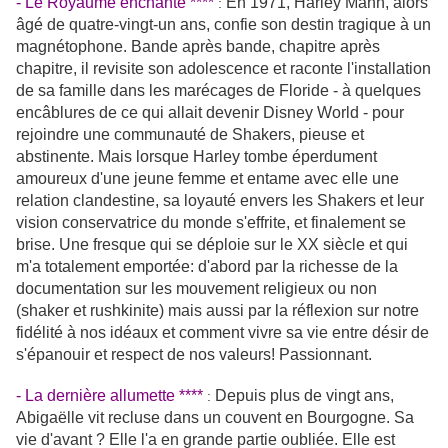
- Le Royaume enchanté ****
En 1971, Harley Mann, alors
:
âgé de quatre-vingt-un ans, confie son destin tragique à un
magnétophone. Bande après bande, chapitre après
chapitre, il revisite son adolescence et raconte l'installation
de sa famille dans les marécages de Floride - à quelques
encâblures de ce qui allait devenir Disney World - pour
rejoindre une communauté de Shakers, pieuse et
abstinente. Mais lorsque Harley tombe éperdument
amoureux d'une jeune femme et entame avec elle une
relation clandestine, sa loyauté envers les Shakers et leur
vision conservatrice du monde s'effrite, et finalement se
brise. Une fresque qui se déploie sur le XX siècle et qui
m'a totalement emportée: d'abord par la richesse de la
documentation sur les mouvement religieux ou non
(shaker et rushkinite) mais aussi par la réflexion sur notre
fidélité à nos idéaux et comment vivre sa vie entre désir de
s'épanouir et respect de nos valeurs! Passionnant.
- La dernière allumette ****
Depuis plus de vingt ans,
:
Abigaëlle vit recluse dans un couvent en Bourgogne. Sa
vie d'avant ? Elle l'a en grande partie oubliée. Elle est